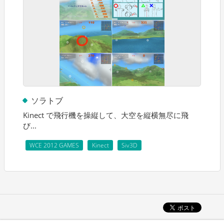
ソラトブ
Kinect で飛行機を操縦して、大空を縦横無尽に飛
び...
WCE 2012 GAMES
Kinect
Siv3D