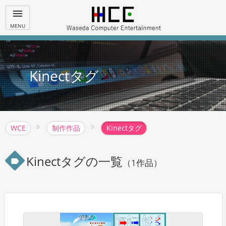
menu
MENU
Kinectタグ
WCE
制作作品
Kinectタグ
Kinectタグの一覧
label
（1作品）