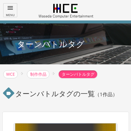
menu
MENU
ターンバトルタグ
WCE
制作作品
ターンバトルタグ
ターンバトルタグの一覧
label
（1作品）