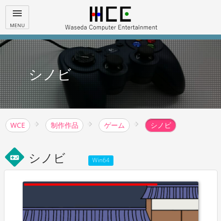
menu
MENU
シノビ
WCE
制作作品
ゲーム
シノビ
シノビ
videogame_asset
Win64