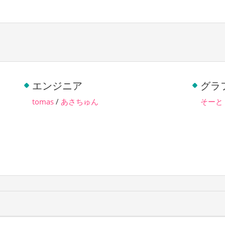
エンジニア
グラ
tomas
/
あさちゅん
そーと