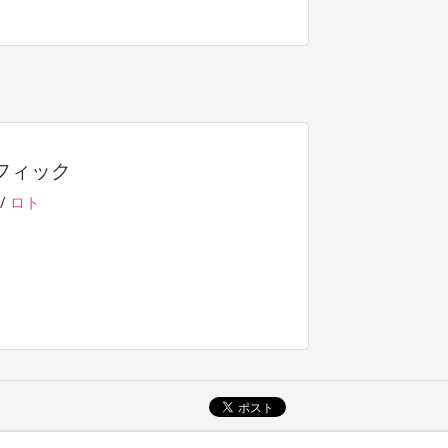
フィック
/
ロト