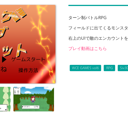
ターン制バトルRPG
フィールドに出てくるモンスタ
右上のUIで敵のエンカウント
プレイ動画はこちら
WCE GAMES vol6
RPG
Siv3