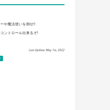
ーや魔法使いを倒せ!!
をコントロール出来るぞ!
Last Update: May 1st, 2022
D