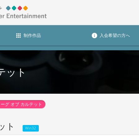
apps
info
制作作品
入会希望の方へ
テット
リーグ オブ カルテット
ット
Win32