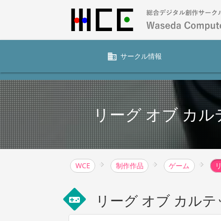
business
サークル情報
リーグ オブ カル
WCE
制作作品
ゲーム
リーグ オブ カルテ
videogame_asset