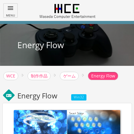
menu
MENU
Energy Flow
WCE
制作作品
ゲーム
Energy Flow
Energy Flow
videogame_asset
Win32