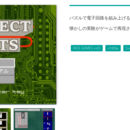
パズルで電子回路を組み上げる
懐かしの実験がゲームで再現
WCE GAMES vol5
パズル
Si