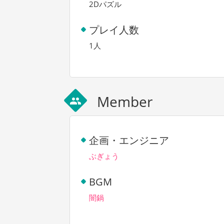
2Dパズル
プレイ人数
1人
Member
group
企画・エンジニア
ぶぎょう
BGM
闇鍋