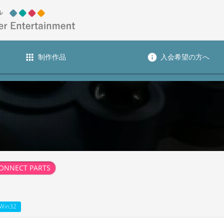
apps
info
制作作品
入会希望の方へ
ONNECT PARTS
Win32