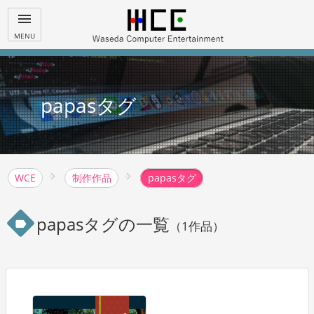
menu
MENU
papasタグ
WCE
制作作品
papasタグ
papasタグの一覧
label
（1作品）