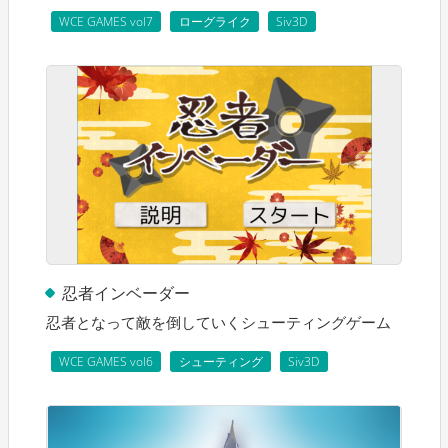
WCE GAMES vol7
ローグライク
Siv3D
忍者インベーダー
忍者となって敵を倒していくシューティングゲーム
WCE GAMES vol6
シューティング
Siv3D