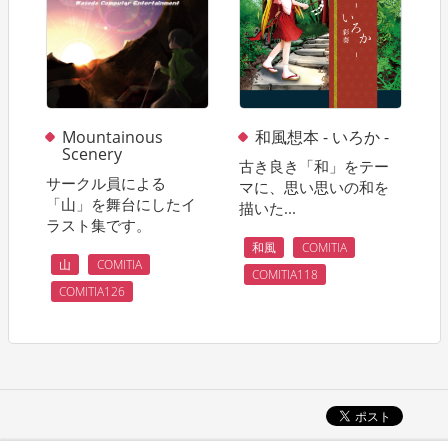
Mountainous
和風想本 - いろか -
Scenery
古き良き「和」をテー
サークル員による
マに、思い思いの和を
「山」を舞台にしたイ
描いた...
ラスト集です。
和風
COMITIA
山
COMITIA
COMITIA118
COMITIA126