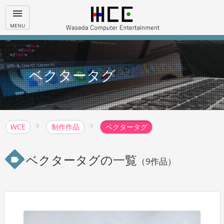
menu
MENU
ベクタータグ
WCE
制作作品
ベクタータグ
ベクタータグの一覧
label
（9作品）