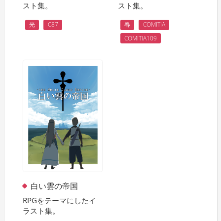
スト集。
スト集。
光
C87
春
COMITIA
COMITIA109
白い雲の帝国
RPGをテーマにしたイ
ラスト集。