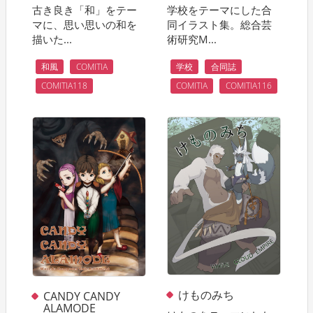
古き良き「和」をテー
学校をテーマにした合
マに、思い思いの和を
同イラスト集。総合芸
描いた...
術研究M...
和風
COMITIA
学校
合同誌
COMITIA118
COMITIA
COMITIA116
けものみち
CANDY CANDY
ALAMODE