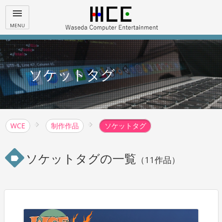
menu
MENU
ソケットタグ
WCE
制作作品
ソケットタグ
ソケットタグの一覧
label
（11作品）