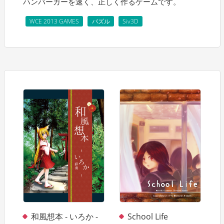
ハンバーガーを速く、正しく作るゲームです。
WCE 2013 GAMES
パズル
Siv3D
和風想本 - いろか -
School Life